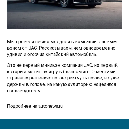
СМИ о нас
ФИНАНСЫ И УСЛУГИ
ПОДДЕРЖКА
JS6 Кроссовер
от 1 949 000 ₽*
Кредитование
Помощь на дорогах
Контакты
Лизинг
Дополнительные программы помощи на дорогах
Правовая информация
Мы провели несколько дней в компании с новым
J7 Лифтбек
Кредитный калькулятор
Регламент ТО
Партнеры
вэном от JAC. Рассказываем, чем одновременно
от 1 749 000 ₽*
удивил и огорчил китайский автомобиль.
Руководство по обслуживанию и гарантия
Это не первый минивэн компании JAC, но первый,
который метит на игру в бизнес-лиге. О местами
Руководства по эксплуатации
странных решениях поговорим чуть позже, но уже
JAC T8 Пикап
держим в голове, на какую аудиторию нацелился
от 2 504 000 ₽*
производитель.
Подробнее на autonews.ru
JAC T8 PRO Пикап
от 2 759 000 ₽*