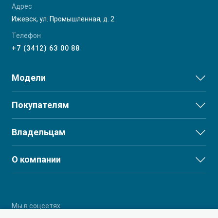
Адрес
Ижевск, ул. Промышленная, д. 2
Телефон
T9 Пикап
+7 (3412) 63 00 88
от 3 619 000 ₽*
Модели
JS3
Покупателям
RF8 Минивэн
JS6
от 4 774 000 ₽*
Выбор и покупка
Владельцам
J7
Финансы и услуги
T8
Сервис
О компании
T8 PRO
Поддержка
О дилерском центре
T9
Партнеры
RF8
Мы в соцсетях